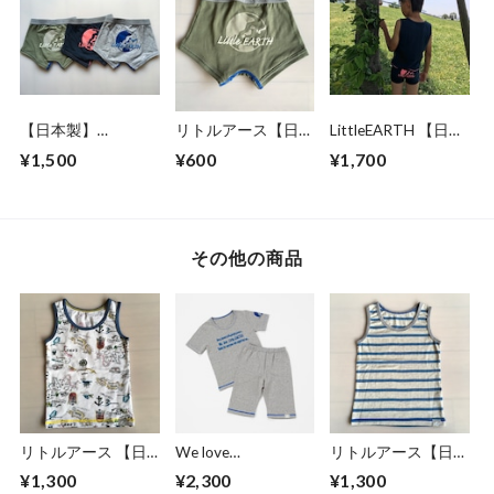
【日本製】
リトルアース【日本
LittleEARTH 【日本
LittleEARTH ボクサ
製】 LittleEARTHキ
製】ボクサーパンツ
¥1,500
¥600
¥1,700
ーパンツ3枚SET
ッズ地球ロゴボクサ
＆ランニング肌着
ーパンツ KHAKI
上下セット ネイビ
ー
その他の商品
リトルアース 【日
We love
リトルアース【日本
本製】LittleEARTH
LittleEARTH グレー
製】 LittleEARTHキ
¥1,300
¥2,300
¥1,300
キッズ海図 ランニ
半袖パジャマ 【日
ッズボーダーランニ