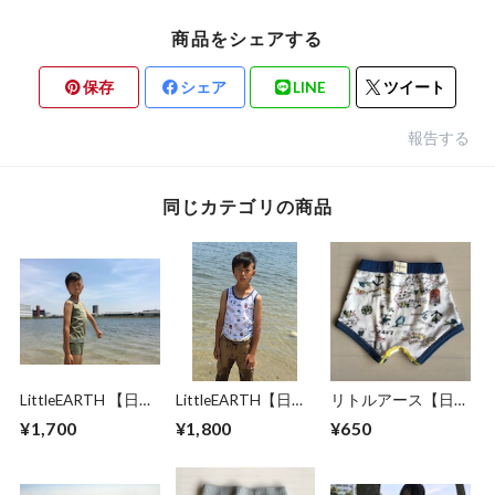
商品をシェアする
保存
シェア
LINE
ツイート
報告する
同じカテゴリの商品
LittleEARTH 【日本
LittleEARTH【日本
リトルアース【日本
製】ボクサーパンツ
製】 ボクサーパン
製】 LittleEARTHキ
¥1,700
¥1,800
¥650
＆ランニング肌着
ツ＆ランニング肌
ッズ海図 ボクサー
上下セット カーキ
着 上下セット 海
パンツ Design
図
by shugoslub