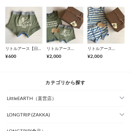
ング肌着 Design
本製】
ング肌着
by shugoslub
Blue/Gray
リトルアース【日本
リトルアース
リトルアース
製】 LittleEARTHキ
LittleEARTHギフト
LittleEARTHギフト
¥600
¥2,000
¥2,000
ッズ地球ロゴボクサ
セット(BOX付）
セット(BOX付)
ーパンツ KHAKI
地球ロゴ2点セッ
made in Japan ボー
ト made in
ダー2点セット
Japan KHAKI
カテゴリから探す
LittleEARTH（直営店）
LONGTRIP (ZAKKA)
LONGTRIP(食品）