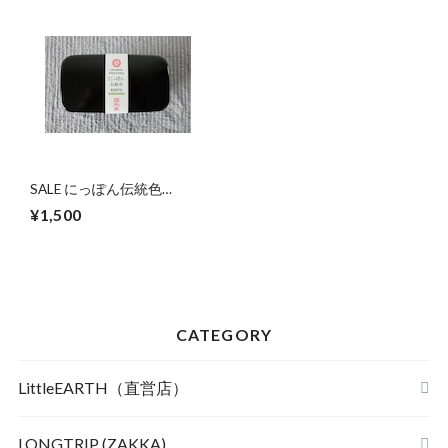
SALE にっぽん伝統色
BENTOー長角2段弁当 漆
¥1,500
黒
CATEGORY
LittleEARTH（直営店）
LONGTRIP (ZAKKA)