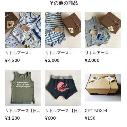
その他の商品
リトルアース
リトルアース
リトルアース
LittleEARTHギフト
LittleEARTHギフト
LittleEARTHギフト
¥4,500
¥2,000
¥2,000
セット(BOX付) 海
セット(BOX付)
セット(BOX付）
図３点セット
made in Japan ボー
地球ロゴ2点セッ
made in Japan Sサイ
ダー2点セット
ト made in Japan
ズ(90~100）
GRAY
リトルアース【日本
リトルアース 【日
GIFT BOX M
製】 We love
本製】LittleEARTH
¥1,200
¥600
¥150
LittleEARTHランニ
キッズ地球ロゴボク
ング肌着 KHAKI
サーパンツ NAVY