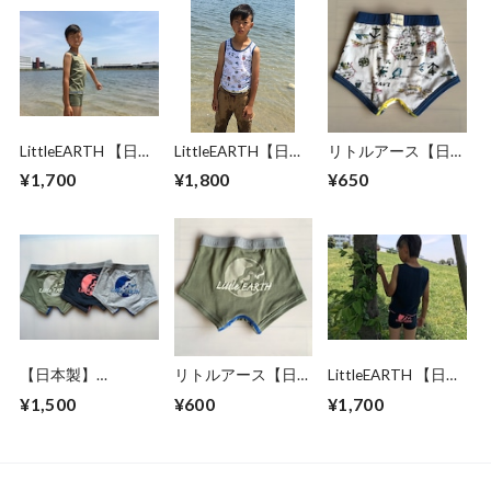
LittleEARTH 【日本
LittleEARTH【日本
リトルアース【日本
製】ボクサーパンツ
製】 ボクサーパン
製】 LittleEARTHキ
¥1,700
¥1,800
¥650
＆ランニング肌着
ツ＆ランニング肌
ッズ海図 ボクサー
上下セット カーキ
着 上下セット 海
パンツ Design
図
by shugoslub
【日本製】
リトルアース【日本
LittleEARTH 【日本
LittleEARTH ボクサ
製】 LittleEARTHキ
製】ボクサーパンツ
¥1,500
¥600
¥1,700
ーパンツ3枚SET
ッズ地球ロゴボクサ
＆ランニング肌着
ーパンツ KHAKI
上下セット ネイビ
ー